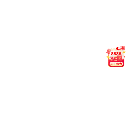
最后，他对于胜利渴望程度非常高，这种强烈动机驱
使着他不断追求卓越。在这方面，他无疑继承了科比
及拉塞尔那种永不放弃、不屈不挠的大无畏精神，是
未来成就伟大的重要因素之一。
4、领导能力展望
最后，我们来看一下领导能力方面。尽管年纪尚轻，
但文班亚马已经展现出了很强的领袖气质。他愿意承
担责任，并鼓舞身边队友，以共同奋斗为目标，这一
点与科比有着明显相似之处。
另外，在场上，他善于通过言语和行动影响其他队
员，这是建立团队凝聚力的重要基础。这样的品质使
得他不仅仅是一名优秀运动员，更是一个值得信赖的
人物，有助于改善球队氛围和士气。