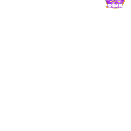
一种难得的领袖气质体现。
3、心理素质分析
接下来，我们来探讨一下文班亚马所具备的心理素
质。作为一名年轻选手，他面临着巨大的压力，但他
却表现出了超乎寻常的稳定性。在关键时刻仍然能够
冷静面对挑战，这是许多老将都未必能够做到的，这
一点与科比当年的表现十分相似。
另外，在面对失败时，文班亚马也展现出了良好的心
理承受能力。他不会因为一次失误而沮丧，相反会迅
速调整心态，再次投入到比赛中去。这种积极向上的
心态与比尔当年的拼搏精神不谋而合，让人相信他可
以克服困难，实现自我提升。